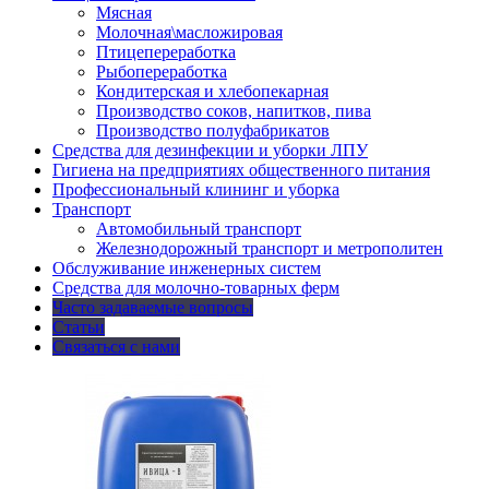
Мясная
Молочная\масложировая
Птицепереработка
Рыбопереработка
Кондитерская и хлебопекарная
Производство соков, напитков, пива
Производство полуфабрикатов
Средства для дезинфекции и уборки ЛПУ
Гигиена на предприятиях общественного питания
Профессиональный клининг и уборка
Транспорт
Автомобильный транспорт
Железнодорожный транспорт и метрополитен
Обслуживание инженерных систем
Средства для молочно-товарных ферм
Часто задаваемые вопросы
Статьи
Связаться с нами