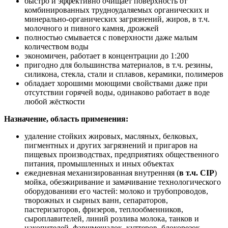
быстро и эффективно очищает поверхность от
комбинированных трудноудаляемых органических и
минерально-органических загрязнений, жиров, в т.ч.
молочного и пивного камня, дрожжей
полностью смывается с поверхности даже малым
количеством воды
экономичен, работает в концентрации до 1:200
пригодно для большинства материалов, в т.ч. резины,
силикона, стекла, стали и сплавов, керамики, полимеров
обладает хорошими моющими свойствами даже при
отсутствии горячей воды, одинаково работает в воде
любой жёсткости
Назначение, область применения:
удаление стойких жировых, масляных, белковых,
пигментных и других загрязнений и пригаров на
пищевых производствах, предприятиях общественного
питания, промышленных и иных объектах
ежедневная механизированная внутренняя (
в т.ч. CIP
)
мойка, обезжиривание и замачивание технологического
оборудованияи его частей: молоко и трубопроводов,
творожных и сырных ванн, сепараторов,
пастеризаторов, фризеров, теплообменников,
сыроплавителей, линий розлива молока, танков и
накопителей, фаршмешалок, куттеров, блокорезок,