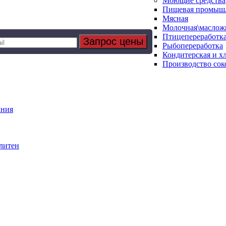
Моющие средства
Пищевая промыш
Мясная
Молочная\маслож
Птицепереработк
Рыбопереработка
Кондитерская и х
Производство соко
ания
литен