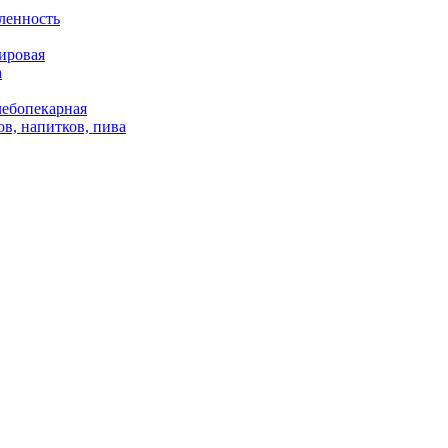
ленность
ировая
а
лебопекарная
в, напитков, пива