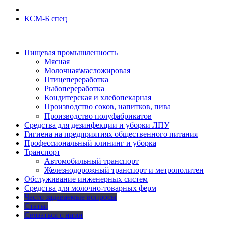
КСМ-Б спец
Пищевая промышленность
Мясная
Молочная\масложировая
Птицепереработка
Рыбопереработка
Кондитерская и хлебопекарная
Производство соков, напитков, пива
Производство полуфабрикатов
Средства для дезинфекции и уборки ЛПУ
Гигиена на предприятиях общественного питания
Профессиональный клининг и уборка
Транспорт
Автомобильный транспорт
Железнодорожный транспорт и метрополитен
Обслуживание инженерных систем
Средства для молочно-товарных ферм
Часто задаваемые вопросы
Статьи
Связаться с нами